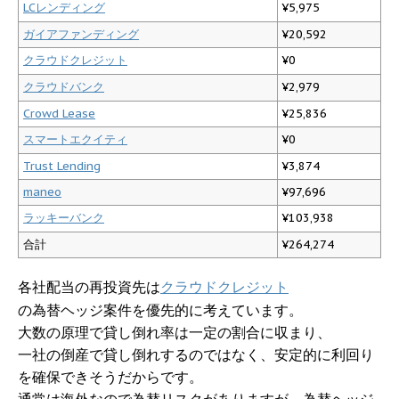
LCレンディング
¥5,975
ガイアファンディング
¥20,592
クラウドクレジット
¥0
クラウドバンク
¥2,979
Crowd Lease
¥25,836
スマートエクイティ
¥0
Trust Lending
¥3,874
maneo
¥97,696
ラッキーバンク
¥103,938
合計
¥264,274
各社配当の再投資先は
クラウドクレジット
の為替ヘッジ案件を優先的に考えています。
大数の原理で貸し倒れ率は一定の割合に収まり、
一社の倒産で貸し倒れするのではなく、安定的に利回り
を確保できそうだからです。