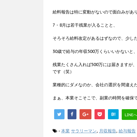
給料報告は特に変動がないので面白みがあり
7・8月は若干残業が入ることと、
そろそろ給料改定があるはずなので、少し
30歳で給与の年収500万くらいいかない
残業たくさん入れば500万には届きますが
です（笑）
業種的にダメなのか、会社の選択を間違え
まぁ、本業そこそこで、副業の時間を確保
B!
LINE
-
本業
サラリーマン
,
月収報告
,
給与報告