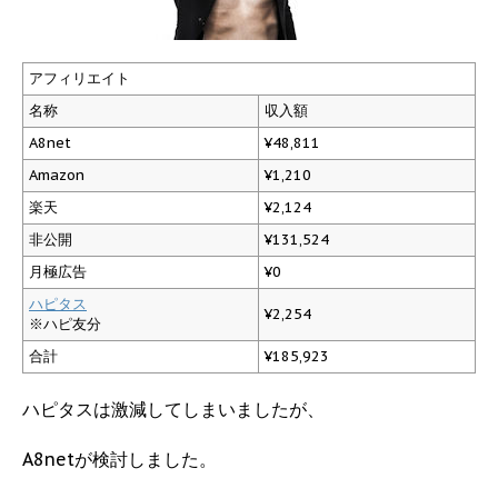
アフィリエイト
名称
収入額
A8net
¥48,811
Amazon
¥1,210
楽天
¥2,124
非公開
¥131,524
月極広告
¥0
ハピタス
¥2,254
※ハピ友分
合計
¥185,923
ハピタスは激減してしまいましたが、
A8netが検討しました。