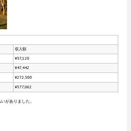
収入額
¥57,120
¥47,442
¥272,500
¥377,062
払いがありました。