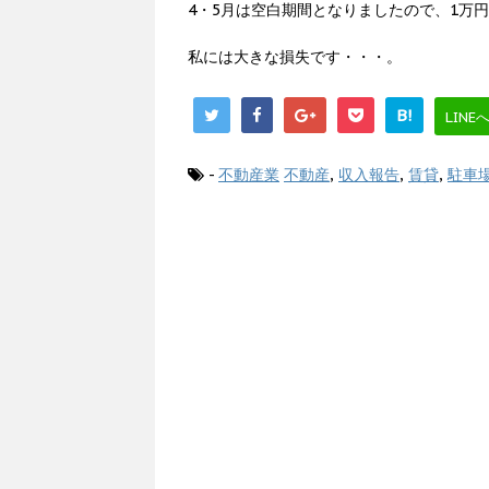
4・5月は空白期間となりましたので、1万
私には大きな損失です・・・。
B!
LINE
-
不動産業
不動産
,
収入報告
,
賃貸
,
駐車