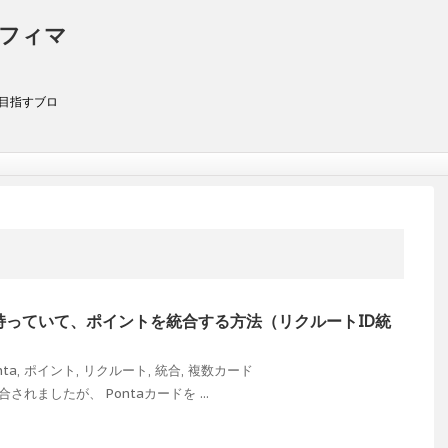
アフィマ
を目指すブロ
枚持っていて、ポイントを統合する方法（リクルートID統
nta
,
ポイント
,
リクルート
,
統合
,
複数カード
されましたが、 Pontaカードを ...