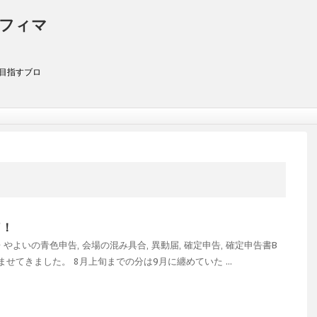
アフィマ
を目指すブロ
了！
告
やよいの青色申告
,
会場の混み具合
,
異動届
,
確定申告
,
確定申告書B
ませてきました。 8月上旬までの分は9月に纏めていた ...