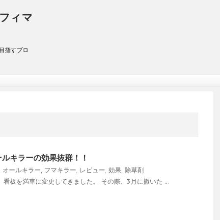
アフィマ
を目指すブロ
ールキラーの効果抜群！！
報
オールキラー
,
フマキラー
,
レビュー
,
効果
,
除草剤
看板を満車に変更してきました。 その際、3月に撒いた ...