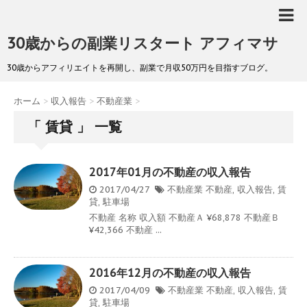
30歳からの副業リスタート アフィマサ
30歳からアフィリエイトを再開し、副業で月収50万円を目指すブログ。
ホーム
>
収入報告
>
不動産業
>
「 賃貸 」 一覧
2017年01月の不動産の収入報告
2017/04/27
不動産業
不動産
,
収入報告
,
賃
貸
,
駐車場
不動産 名称 収入額 不動産Ａ ¥68,878 不動産Ｂ
¥42,366 不動産 ...
2016年12月の不動産の収入報告
2017/04/09
不動産業
不動産
,
収入報告
,
賃
貸
,
駐車場