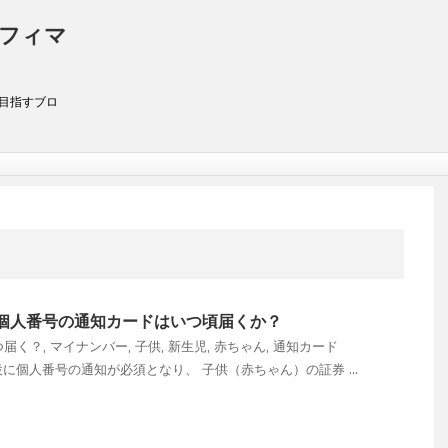
アフィマ
を目指すブロ
個人番号の通知カードはいつ頃届くか？
つ届く？
,
マイナンバー
,
子供
,
新生児
,
赤ちゃん
,
通知カード
に個人番号の通知が必須となり、 子供（赤ちゃん）の証券 ...