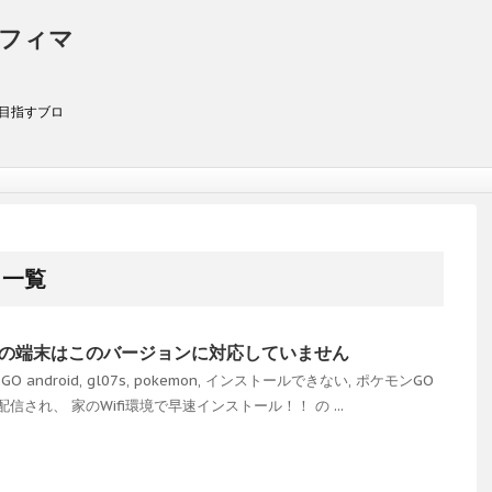
アフィマ
を目指すブロ
 一覧
お使いの端末はこのバージョンに対応していません
GO
android
,
gl07s
,
pokemon
,
インストールできない
,
ポケモンGO
され、 家のWifi環境で早速インストール！！ の ...