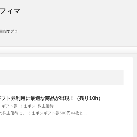
アフィマ
を目指すブロ
ギフト券利用に最適な商品が出現！（残り10h）
報
ギフト券
,
くまポン
,
株主優待
の株主優待に、 くまポンギフト券500円×4枚と ...